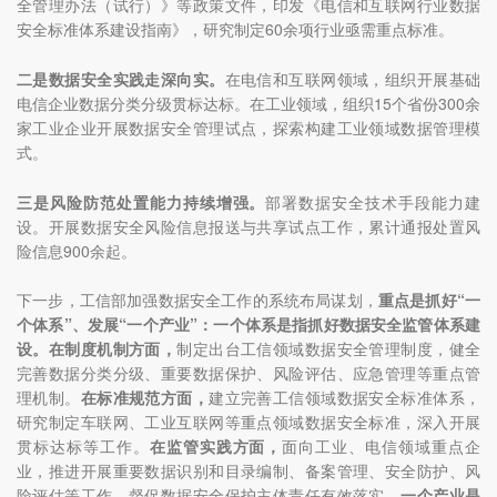
全管理办法（试行）》等政策文件，印发《电信和互联网行业数据
安全标准体系建设指南》，研究制定60余项行业亟需重点标准。
二是数据安全实践走深向实。
在电信和互联网领域，组织开展基础
电信企业数据分类分级贯标达标。在工业领域，组织15个省份300余
家工业企业开展数据安全管理试点，探索构建工业领域数据管理模
式。
三是风险防范处置能力持续增强。
部署数据安全技术手段能力建
设。开展数据安全风险信息报送与共享试点工作，累计通报处置风
险信息900余起。
下一步，工信部加强数据安全工作的系统布局谋划，
重点是抓好“一
个体系”、发展“一个产业”：一个体系是指抓好数据安全监管体系建
设。在制度机制方面，
制定出台工信领域数据安全管理制度，健全
完善数据分类分级、重要数据保护、风险评估、应急管理等重点管
理机制。
在标准规范方面，
建立完善工信领域数据安全标准体系，
研究制定车联网、工业互联网等重点领域数据安全标准，深入开展
贯标达标等工作。
在监管实践方面，
面向工业、电信领域重点企
业，推进开展重要数据识别和目录编制、备案管理、安全防护、风
险评估等工作，督促数据安全保护主体责任有效落实。
一个产业是